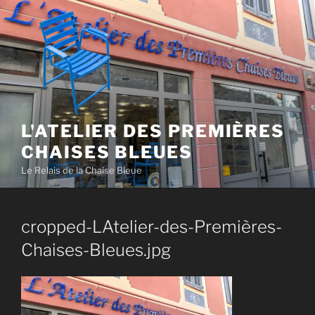
Aller
au
contenu
principal
L'ATELIER DES PREMIÈRES
CHAISES BLEUES
Le Relais de la Chaise Bleue
cropped-LAtelier-des-Premières-
Chaises-Bleues.jpg