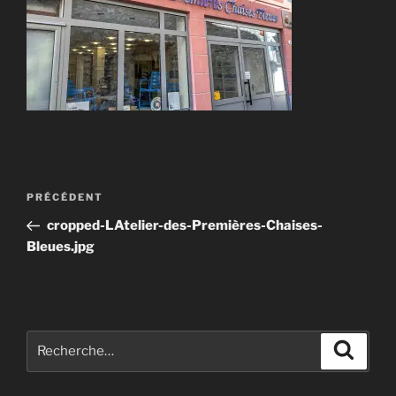
Navigation
Article
PRÉCÉDENT
de
précédent
cropped-LAtelier-des-Premières-Chaises-
l’article
Bleues.jpg
Recherche
Recher
pour
: