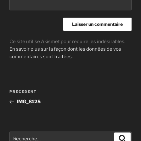
Ce site utilise Akismet pour réduire les indésirables.
En savoir plus sur la façon dont les données de vos
commentaires sont traitées
.
Navigation
Article
PRÉCÉDENT
de
précédent
IMG_8125
l’article
Recherche
Recher