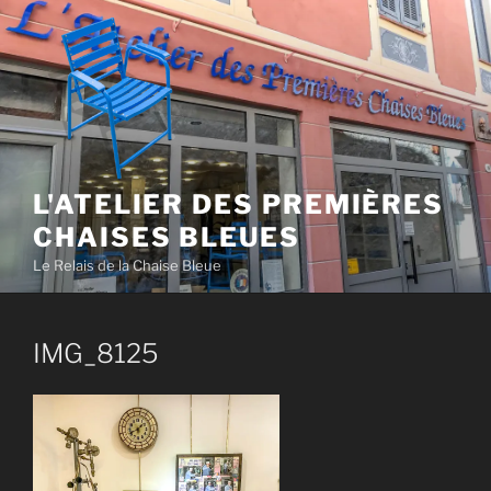
Aller
au
contenu
principal
L'ATELIER DES PREMIÈRES
CHAISES BLEUES
Le Relais de la Chaise Bleue
IMG_8125